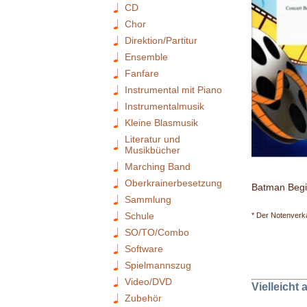
CD
Chor
Direktion/Partitur
Ensemble
Fanfare
Instrumental mit Piano
Instrumentalmusik
Kleine Blasmusik
Literatur und
Musikbücher
Marching Band
Oberkrainerbesetzung
Batman Begi
Sammlung
Schule
* Der Notenverka
SO/TO/Combo
Software
Spielmannszug
Video/DVD
Vielleicht
Zubehör