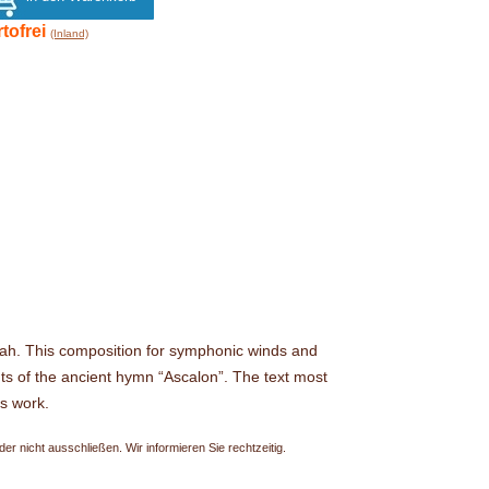
tofrei
(Inland)
iah. This composition for symphonic winds and
ts of the ancient hymn “Ascalon”. The text most
is work.
r nicht ausschließen. Wir informieren Sie rechtzeitig.