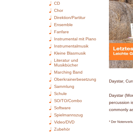
CD
Chor
Direktion/Partitur
Ensemble
Fanfare
Instrumental mit Piano
Instrumentalmusik
Kleine Blasmusik
Literatur und
Musikbücher
Marching Band
Oberkrainerbesetzung
Daystar, Cur
Sammlung
Schule
Daystar (Mor
SO/TO/Combo
percussion i
Software
commonly ass
Spielmannszug
Video/DVD
* Der Notenverka
Zubehör