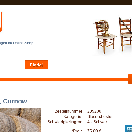
en im Online-Shop!
, Curnow
Bestellnummer:
205200
Kategorie::
Blasorchester
Schwierigkeitsgrad:
4 - Schwer
*Preis:
75,00 €