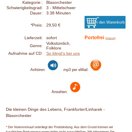
Kategorie::
Blasorchester
Schwierigkeitsgrad:
3 - Mittelschwer
Dauer:
3:38 Minuten
*Preis:
29,50 €
Portofrei
Lieferzeit:
sofort
(Inland)
Volkstümlich,
Genre:
Folklore
Aufnahme auf CD:
So klingt's bei uns
Anhören:
mp3 per eMail:
Ansehen:
Die kleinen Dinge des Lebens, Frankfurter/Linharek -
Blasorchester
* Der Notenverkauf unterliegt der Preisbindung. Aus dem Grund können wir
kurzfristige Preisanpassungen leider nicht ausschließen. Wir informieren Sie