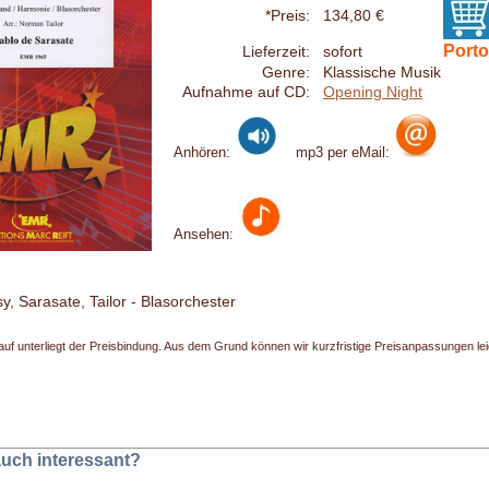
*Preis:
134,80 €
Porto
Lieferzeit:
sofort
Genre:
Klassische Musik
Aufnahme auf CD:
Opening Night
Anhören:
mp3 per eMail:
Ansehen:
y, Sarasate, Tailor - Blasorchester
uf unterliegt der Preisbindung. Aus dem Grund können wir kurzfristige Preisanpassungen leide
 auch interessant?