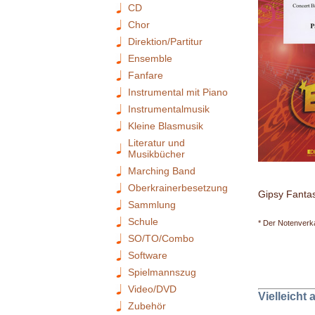
CD
Chor
Direktion/Partitur
Ensemble
Fanfare
Instrumental mit Piano
Instrumentalmusik
Kleine Blasmusik
Literatur und
Musikbücher
Marching Band
Oberkrainerbesetzung
Gipsy Fantas
Sammlung
Schule
* Der Notenverka
SO/TO/Combo
Software
Spielmannszug
Video/DVD
Vielleicht
Zubehör