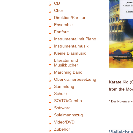
CD
Chor
Direktion/Partitur
Ensemble
Fanfare
Instrumental mit Piano
Instrumentalmusik
Kleine Blasmusik
Literatur und
Musikbücher
Marching Band
Oberkrainerbesetzung
Karate Kid (
Sammlung
from the Mov
Schule
SO/TO/Combo
* Der Notenverka
Software
Spielmannszug
Video/DVD
Zubehör
Vielleicht