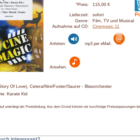
*Preis:
115,00 €
Po
Lieferzeit:
sofort
Genre:
Film, TV und Musical
Aufnahme auf CD:
Cinemagic 11
Anhören:
mp3 per eMail:
Ansehen:
Glory Of Love), Cetera/Nini/Foster/Saurer - Blasorchester
ie: Karate Kid
uf unterliegt der Preisbindung. Aus dem Grund können wir kurzfristige Preisanpassungen leide
 auch interessant?