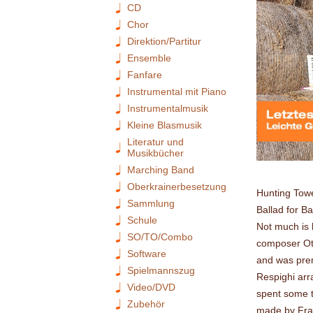
CD
Chor
Direktion/Partitur
Ensemble
Fanfare
Instrumental mit Piano
Instrumentalmusik
Kleine Blasmusik
Literatur und
Musikbücher
Marching Band
Oberkrainerbesetzung
Hunting Towe
Sammlung
Ballad for B
Schule
Not much is 
SO/TO/Combo
composer Ot
Software
and was prem
Spielmannszug
Respighi arr
Video/DVD
spent some ti
Zubehör
made by Fran