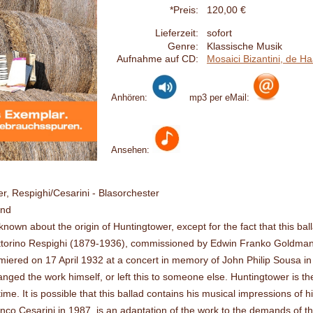
*Preis:
120,00 €
Lieferzeit:
sofort
Genre:
Klassische Musik
Aufnahme auf CD:
Mosaici Bizantini, de H
Anhören:
mp3 per eMail:
Ansehen:
r, Respighi/Cesarini - Blasorchester
and
known about the origin of Huntingtower, except for the fact that this ba
torino Respighi (1879-1936), commissioned by Edwin Franko Goldman
iered on 17 April 1932 at a concert in memory of John Philip Sousa in 
anged the work himself, or left this to someone else. Huntingtower is t
me. It is possible that this ballad contains his musical impressions of h
co Cesarini in 1987, is an adaptation of the work to the demands of 