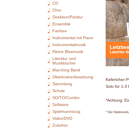
CD
Chor
Direktion/Partitur
Ensemble
Fanfare
Instrumental mit Piano
Instrumentalmusik
Kleine Blasmusik
Literatur und
Musikbücher
Marching Band
Oberkrainerbesetzung
Keferloher-P
Sammlung
Solo für 1-3 
Schule
SO/TO/Combo
*Achtung: Es
Software
Spielmannszug
* Der Notenverka
Video/DVD
Zubehör