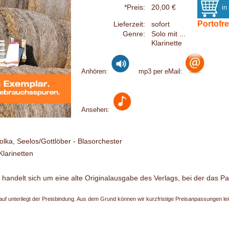
*Preis:
20,00 €
Portofre
Lieferzeit:
sofort
Genre:
Solo mit ...
Klarinette
Anhören:
mp3 per eMail:
Ansehen:
olka, Seelos/Gottlöber - Blasorchester
Klarinetten
 handelt sich um eine alte Originalausgabe des Verlags, bei der das Papi
uf unterliegt der Preisbindung. Aus dem Grund können wir kurzfristige Preisanpassungen leide