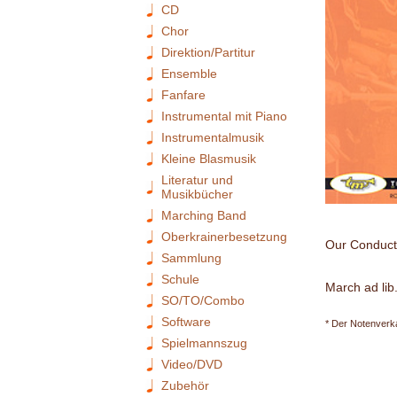
CD
Chor
Direktion/Partitur
Ensemble
Fanfare
Instrumental mit Piano
Instrumentalmusik
Kleine Blasmusik
Literatur und
Musikbücher
Marching Band
Oberkrainerbesetzung
Our Conduct
Sammlung
Schule
March ad li
SO/TO/Combo
Software
* Der Notenverka
Spielmannszug
Video/DVD
Zubehör