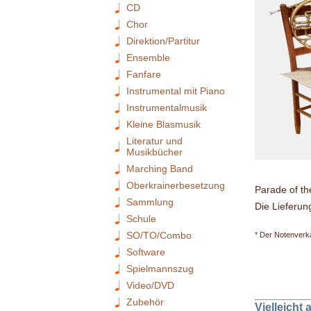
CD
Chor
Direktion/Partitur
Ensemble
Fanfare
Instrumental mit Piano
Instrumentalmusik
Kleine Blasmusik
Literatur und
Musikbücher
Marching Band
Oberkrainerbesetzung
Parade of th
Sammlung
Die Lieferun
Schule
SO/TO/Combo
* Der Notenverka
Software
Spielmannszug
Video/DVD
Zubehör
Vielleicht