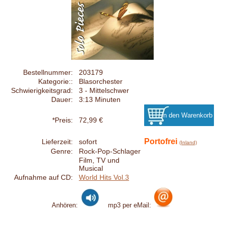
Bestellnummer:
203179
Kategorie::
Blasorchester
Schwierigkeitsgrad:
3 - Mittelschwer
Dauer:
3:13 Minuten
*Preis:
72,99 €
Portofrei
Lieferzeit:
sofort
(Inland)
Genre:
Rock-Pop-Schlager
Film, TV und
Musical
Aufnahme auf CD:
World Hits Vol.3
Anhören:
mp3 per eMail: