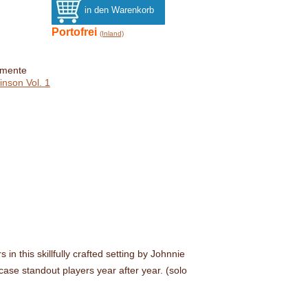
Portofrei
(Inland)
umente
inson Vol. 1
in this skillfully crafted setting by Johnnie
case standout players year after year. (solo