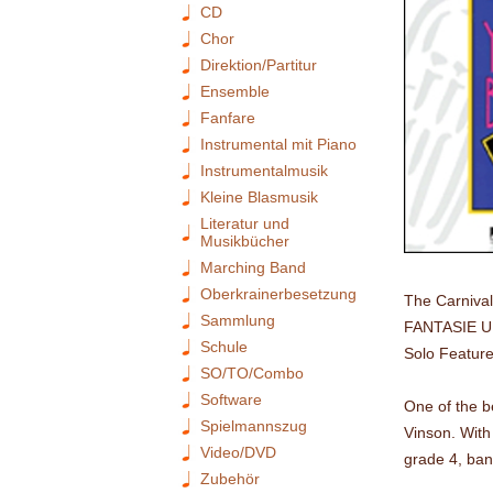
CD
Chor
Direktion/Partitur
Ensemble
Fanfare
Instrumental mit Piano
Instrumentalmusik
Kleine Blasmusik
Literatur und
Musikbücher
Marching Band
Oberkrainerbesetzung
The Carnival
Sammlung
FANTASIE 
Schule
Solo Feature
SO/TO/Combo
Software
One of the be
Spielmannszug
Vinson. With 
Video/DVD
grade 4, ban
Zubehör