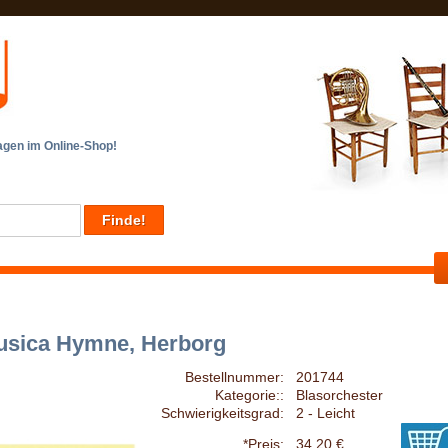
en im Online-Shop!
usica Hymne, Herborg
Bestellnummer:
201744
Kategorie::
Blasorchester
Schwierigkeitsgrad:
2 - Leicht
*Preis:
34,20 €