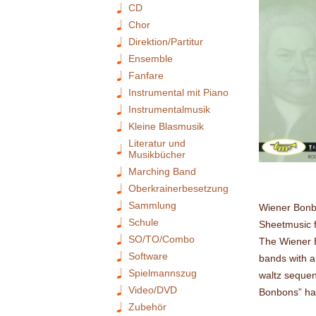
CD
Chor
Direktion/Partitur
Ensemble
Fanfare
Instrumental mit Piano
Instrumentalmusik
Kleine Blasmusik
Literatur und
Musikbücher
Marching Band
Oberkrainerbesetzung
Sammlung
Wiener Bonb
Schule
Sheetmusic f
SO/TO/Combo
The Wiener B
Software
bands with a
Spielmannszug
waltz sequen
Video/DVD
Bonbons” had 
Zubehör