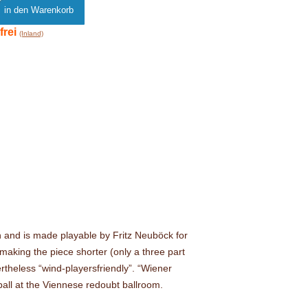
frei
(Inland)
 and is made playable by Fritz Neuböck for
making the piece shorter (only a three part
rtheless “wind-playersfriendly”. “Wiener
 ball at the Viennese redoubt ballroom.