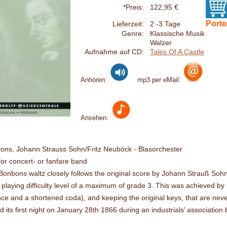
*Preis:
122,95 €
Porto
Lieferzeit:
2 -3 Tage
Genre:
Klassische Musik
Walzer
Aufnahme auf CD:
Tales Of A Castle
Anhören:
mp3 per eMail:
Ansehen:
ons, Johann Strauss Sohn/Fritz Neuböck - Blasorchester
or concert- or fanfare band
onbons waltz closely follows the original score by Johann Strauß Sohn
 playing difficulty level of a maximum of grade 3. This was achieved by 
ce and a shortened coda), and keeping the original keys, that are neve
its first night on January 28th 1866 during an industrials’ association