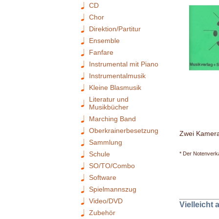
CD
Chor
Direktion/Partitur
Ensemble
Fanfare
Instrumental mit Piano
Instrumentalmusik
Kleine Blasmusik
Literatur und
Musikbücher
Marching Band
Oberkrainerbesetzung
Zwei Kamera
Sammlung
Schule
* Der Notenverka
SO/TO/Combo
Software
Spielmannszug
Video/DVD
Vielleicht
Zubehör