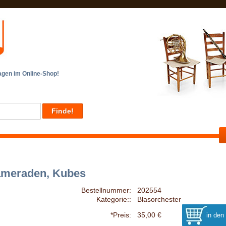
en im Online-Shop!
ameraden, Kubes
Bestellnummer:
202554
Kategorie::
Blasorchester
*Preis:
35,00 €