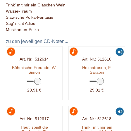
Trink' mit mir ein Gläschen Wein
Walzer-Traum
Slawische Polka-Fantasie
Sag' nicht Adieu
Musikanten-Polka
zu den jeweiligen CD-Noten...
512614
512616
Böhmische Freunde, W.
Heimatrosen, F.
Simon
Sarabin
29,91 €
29,91 €
512617
512618
Heut' spielt die
Trink´ mit mir ein