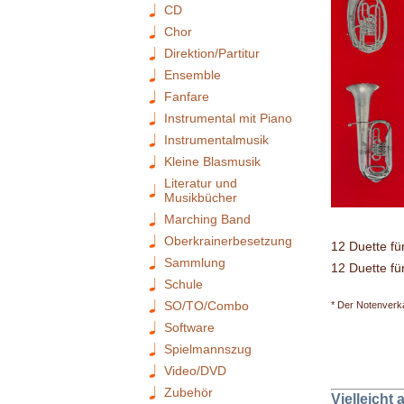
CD
Chor
Direktion/Partitur
Ensemble
Fanfare
Instrumental mit Piano
Instrumentalmusik
Kleine Blasmusik
Literatur und
Musikbücher
Marching Band
Oberkrainerbesetzung
12 Duette fü
Sammlung
12 Duette fü
Schule
SO/TO/Combo
* Der Notenverka
Software
Spielmannszug
Video/DVD
Zubehör
Vielleicht