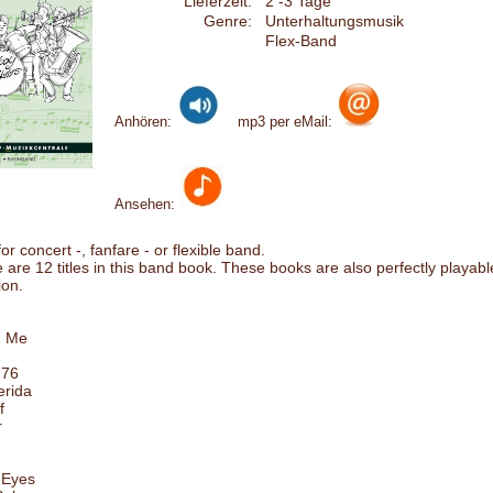
Lieferzeit:
2 -3 Tage
Genre:
Unterhaltungsmusik
Flex-Band
Anhören:
mp3 per eMail:
Ansehen:
r concert -, fanfare - or flexible band.
re are 12 titles in this band book. These books are also perfectly playa
ion.
h Me
 76
erida
f
r
 Eyes