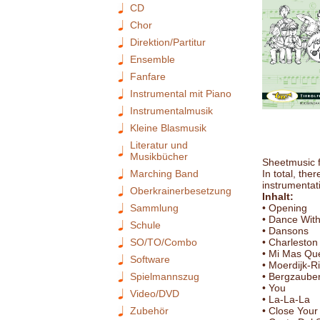
CD
Chor
Direktion/Partitur
Ensemble
Fanfare
Instrumental mit Piano
Instrumentalmusik
Kleine Blasmusik
Literatur und
Musikbücher
Sheetmusic fo
Marching Band
In total, the
instrumentat
Oberkrainerbesetzung
Inhalt:
Sammlung
• Opening
• Dance Wit
Schule
• Dansons
SO/TO/Combo
• Charleston
• Mi Mas Qu
Software
• Moerdijk-Ri
Spielmannszug
• Bergzaube
• You
Video/DVD
• La-La-La
Zubehör
• Close Your