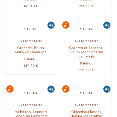
143,10 €
290,00 €
512341
512342
Blasorchester
Blasorchester
Grenade, Bruno
Children of Sanchez,
Mars/Ad Lamerigts
Chuck Mangione/Ad
Lamerigts
112,62 €
275,00 €
512343
512344
Blasorchester
Blasorchester
Hallelujah, Leonard
Objection (Tango),
Cohen/Ad Lamerigts
Shakira Mebarak/Ad