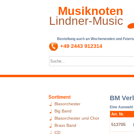
Musiknoten
Lindner-Music
Bestellung auch an Wochenenden und Feiertag
+49 2443 912314
BM Ver
Sortiment
Blasorchester
Eine Auswahl
Big Band
Art. Nr.
Blasorchester und Chor
513705
Brass Band
CD