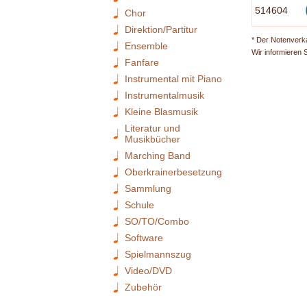
514604
Chor
Direktion/Partitur
* Der Notenverka
Ensemble
Wir informieren 
Fanfare
Instrumental mit Piano
Instrumentalmusik
Kleine Blasmusik
Literatur und
Musikbücher
Marching Band
Oberkrainerbesetzung
Sammlung
Schule
SO/TO/Combo
Software
Spielmannszug
Video/DVD
Zubehör