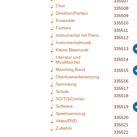
335507
Chor
335508
Direktion/Partitur
335509
Ensemble
335510
Fanfare
335511
Instrumental mit Piano
335512
Instrumentalmusik
335513
Kleine Blasmusik
Literatur und
335514
Musikbücher
Marching Band
335515
Oberkrainerbesetzung
335516
Sammlung
335517
Schule
335518
SO/TO/Combo
Software
335519
Spielmannszug
335520
Video/DVD
335521
Zubehör
335522