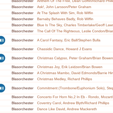
Blasorchester
Anthem Of The Free, Dean Goffin/Richard Phill
Blasorchester
Ask!, John Larsson/Peter Graham
Blasorchester
At The Splash With Sim, Rob Wiffin
Blasorchester
Barnaby Behaves Badly, Rob Wiffin
Blasorchester
Blue Is The Sky, Charles Timberlake/Geoff Law
Blasorchester
The Call Of The Righteous, Leslie Condon/Bri
Blasorchester
A Carol Fantasy, Eric Ball/Stephen Bulla
Blasorchester
Chassidic Dance, Howard J Evans
Blasorchester
Christmas Calypso, Peter Graham/Brian Bowen
Blasorchester
Christmas Joy, Erik Leidzen/Brian Bowen
Blasorchester
A Christmas Mambo, David Edmonds/Barrie Hin
Blasorchester
Christmas Medley, Richard Phillips
Blasorchester
Commitment (Trombone/Euphonium Solo), Step
Blasorchester
Concerto For Horn No,2 In Eb - Rondo, Mozart/R
Blasorchester
Coventry Carol, Andrew Blyth/Richard Phillips
Blasorchester
Dance Like David, Andrew Mackereth