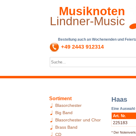
Musiknoten
Lindner-Music
Bestellung auch an Wochenenden und Feiertag
+49 2443 912314
Haas
Sortiment
Blasorchester
Eine Auswahl
Big Band
Art. Nr.
Blasorchester und Chor
225183
Brass Band
* Der Notenverka
CD