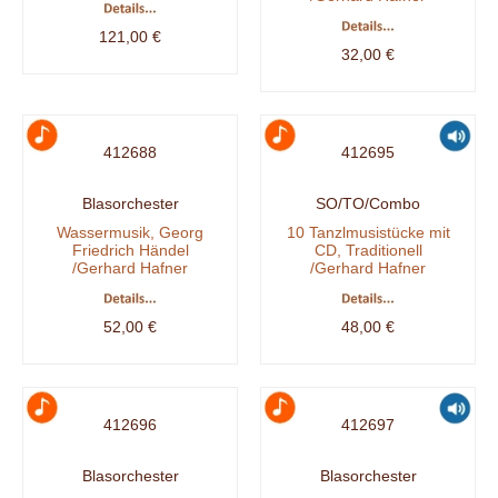
121,00 €
32,00 €
412688
412695
Blasorchester
SO/TO/Combo
Wassermusik, Georg
10 Tanzlmusistücke mit
Friedrich Händel
CD, Traditionell
/Gerhard Hafner
/Gerhard Hafner
52,00 €
48,00 €
412696
412697
Blasorchester
Blasorchester