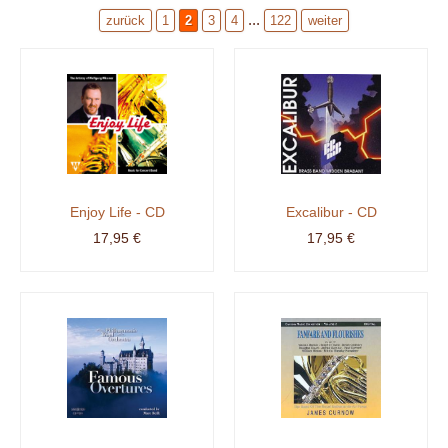
...
zurück
1
2
3
4
122
weiter
Enjoy Life - CD
Excalibur - CD
17,95 €
17,95 €