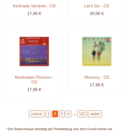
Kerkrade Variants - CD
Let's Go - CD
17,95 €
20,00 €
Manhattan Pictures -
Memory - CD
CD
17,95 €
17,95 €
...
zurück
1
2
3
4
122
weiter
* Der Notenverkauf unterliegt der Preisbindung. Aus dem Grund können wir