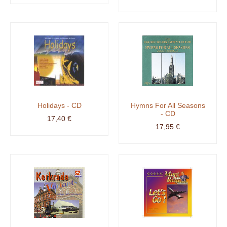
Holidays - CD
Hymns For All Seasons
- CD
17,40 €
17,95 €