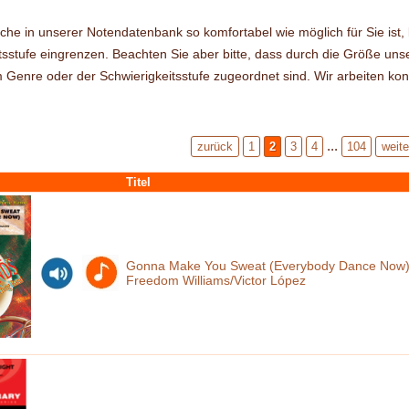
che in unserer Notendatenbank so komfortabel wie möglich für Sie ist
tsstufe eingrenzen. Beachten Sie aber bitte, dass durch die Größe uns
m Genre oder der Schwierigkeitsstufe zugeordnet sind. Wir arbeiten konti
...
zurück
1
2
3
4
104
weite
Titel
Gonna Make You Sweat (Everybody Dance Now), 
Freedom Williams/Victor López