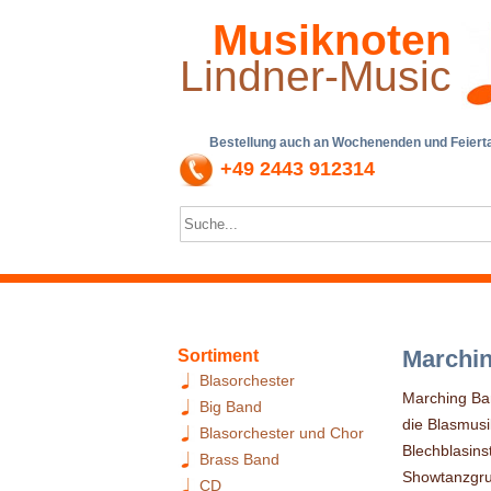
Musiknoten
Lindner-Music
Bestellung auch an Wochenenden und Feiertag
+49 2443 912314
Marchi
Sortiment
Blasorchester
Marching Ban
Big Band
die Blasmus
Blasorchester und Chor
Blechblasin
Brass Band
Showtanzgru
CD