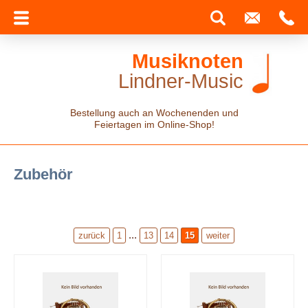
Musiknoten
Lindner-Music
Bestellung auch an Wochenenden und
Feiertagen im Online-Shop!
Zubehör
...
zurück
1
13
14
15
weiter