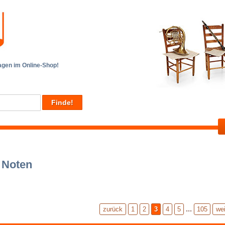
en im Online-Shop!
 Noten
...
zurück
1
2
3
4
5
105
wei