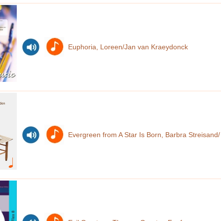
Euphoria, Loreen/Jan van Kraeydonck
Evergreen from A Star Is Born, Barbra Streisand