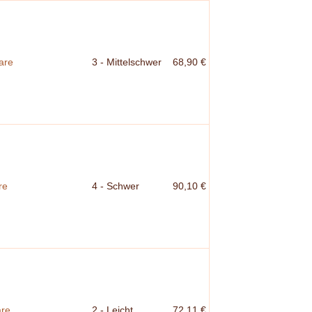
are
3 - Mittelschwer
68,90 €
re
4 - Schwer
90,10 €
are
2 - Leicht
72,11 €