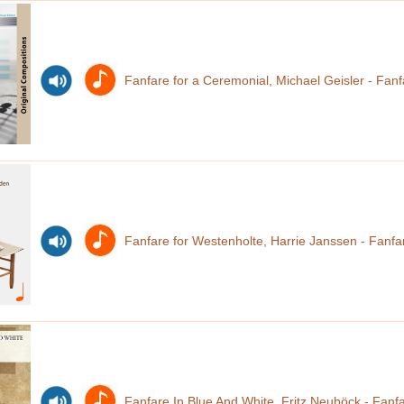
Fanfare for a Ceremonial, Michael Geisler - Fanf
Fanfare for Westenholte, Harrie Janssen - Fanfa
Fanfare In Blue And White, Fritz Neuböck - Fanf